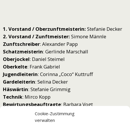
1. Vorstand / Oberzunftmeisterin:
Stefanie Decker
2. Vorstand / Zunftmeister:
Simone Männle
Zunftschreiber
: Alexander Papp
Schatzmeisterin
: Gerlinde Marschall
Oberjockel
: Daniel Steimel
Oberkelte
: Frank Gabriel
Jugendleiterin
: Corinna „Coco“ Kuttruff
Gardeleiterin
: Selina Decker
Häswärtin
: Stefanie Grimmig
Technik
: Mirco Kopp
Bewirtungsbeauftragte
: Barbara Vogt
Beisitzer
: Uwe Meier, Helmut Marschall,
Cookie-Zustimmung
Yannic Fein
verwalten